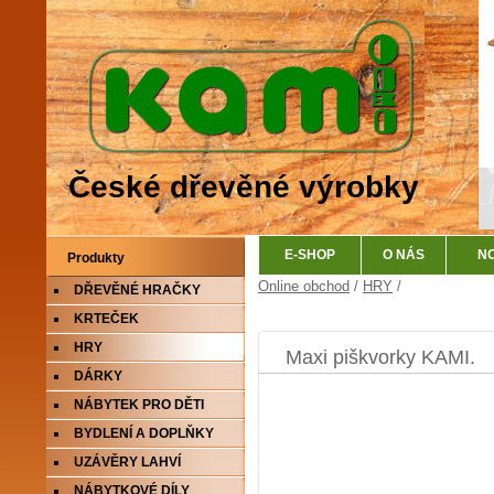
České dřevěné výrobky
E-SHOP
O NÁS
N
Produkty
Online obchod
/
HRY
/
DŘEVĚNÉ HRAČKY
KRTEČEK
HRY
Maxi piškvorky KAMI.
DÁRKY
NÁBYTEK PRO DĚTI
BYDLENÍ A DOPLŇKY
UZÁVĚRY LAHVÍ
NÁBYTKOVÉ DÍLY